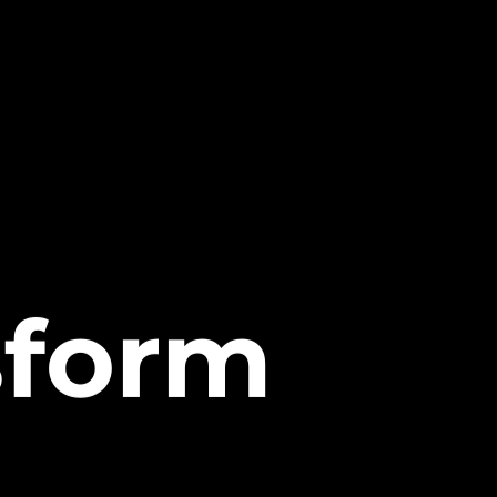
s
f
o
r
m