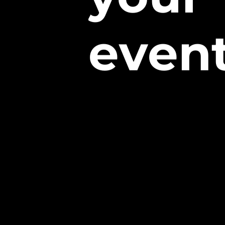
e
v
e
n