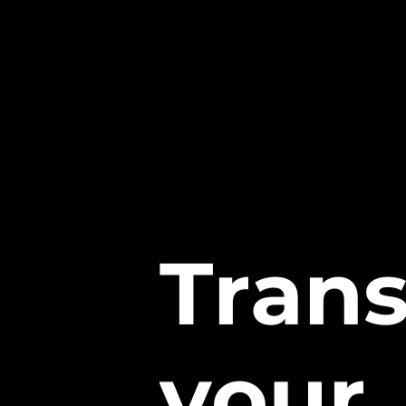
T
r
a
n
y
o
u
r